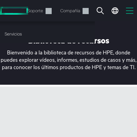
Saltar
al
Servicios
Soporte
Compañía
contenido
principal
Servicios
Biblioteca de recursos
Bienvenido a la biblioteca de recursos de HPE, donde
puedes explorar vídeos, informes, estudios de casos y más,
para conocer los últimos productos de HPE y temas de TI.
En estos momentos, tu
cesta está vacía
Dirígete a la tienda de HPE para encontrar lo
que buscas, configurarlo y realizar el pedido.