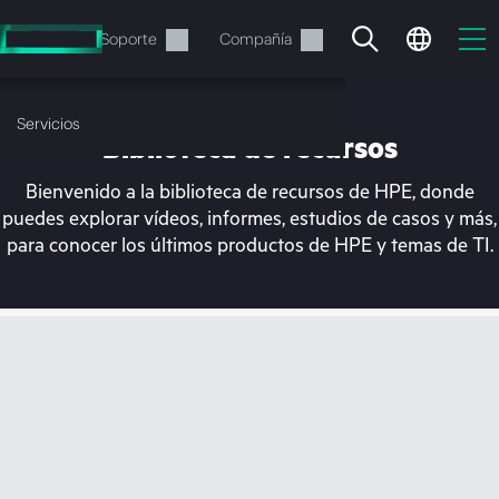
Saltar
al
Servicios
Soporte
Compañía
contenido
principal
Servicios
Biblioteca de recursos
Bienvenido a la biblioteca de recursos de HPE, donde
puedes explorar vídeos, informes, estudios de casos y más,
para conocer los últimos productos de HPE y temas de TI.
En estos momentos, tu
cesta está vacía
Dirígete a la tienda de HPE para encontrar lo
que buscas, configurarlo y realizar el pedido.