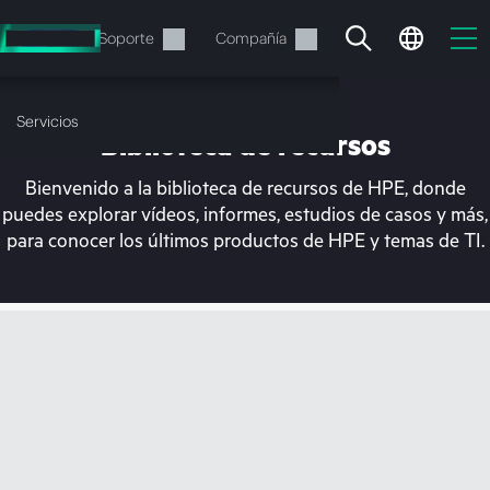
Saltar
al
Servicios
Soporte
Compañía
contenido
principal
Servicios
Biblioteca de recursos
Bienvenido a la biblioteca de recursos de HPE, donde
puedes explorar vídeos, informes, estudios de casos y más,
para conocer los últimos productos de HPE y temas de TI.
En estos momentos, tu
cesta está vacía
Dirígete a la tienda de HPE para encontrar lo
que buscas, configurarlo y realizar el pedido.