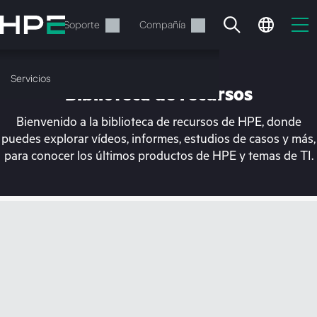
Saltar
al
Servicios
Soporte
Compañía
contenido
principal
Servicios
Biblioteca de recursos
Bienvenido a la biblioteca de recursos de HPE, donde
puedes explorar vídeos, informes, estudios de casos y más,
para conocer los últimos productos de HPE y temas de TI.
En estos momentos, tu
cesta está vacía
Dirígete a la tienda de HPE para encontrar lo
que buscas, configurarlo y realizar el pedido.