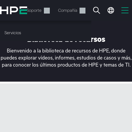
Saltar
al
Servicios
Soporte
Compañía
contenido
principal
Servicios
Biblioteca de recursos
Bienvenido a la biblioteca de recursos de HPE, donde
puedes explorar vídeos, informes, estudios de casos y más,
para conocer los últimos productos de HPE y temas de TI.
En estos momentos, tu
cesta está vacía
Dirígete a la tienda de HPE para encontrar lo
que buscas, configurarlo y realizar el pedido.