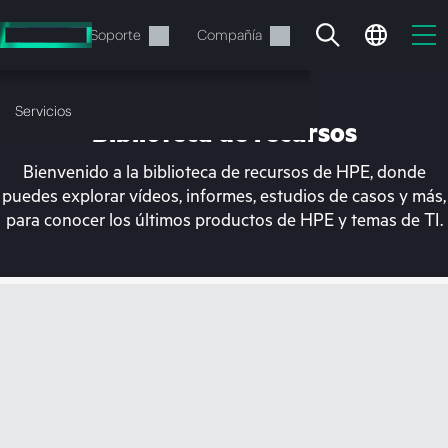
Saltar
al
Servicios
Soporte
Compañía
contenido
principal
Servicios
Biblioteca de recursos
Bienvenido a la biblioteca de recursos de HPE, donde
puedes explorar vídeos, informes, estudios de casos y más,
para conocer los últimos productos de HPE y temas de TI.
En estos momentos, tu
cesta está vacía
Dirígete a la tienda de HPE para encontrar lo
que buscas, configurarlo y realizar el pedido.