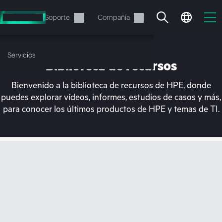
Saltar
al
Servicios
Soporte
Compañía
contenido
principal
Servicios
Biblioteca de recursos
Bienvenido a la biblioteca de recursos de HPE, donde
puedes explorar vídeos, informes, estudios de casos y más,
para conocer los últimos productos de HPE y temas de TI.
En estos momentos, tu
cesta está vacía
Dirígete a la tienda de HPE para encontrar lo
que buscas, configurarlo y realizar el pedido.