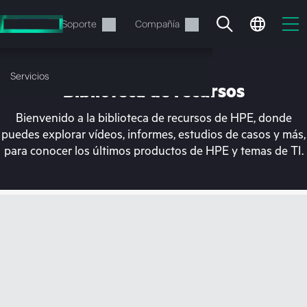
Saltar
al
Servicios
Soporte
Compañía
contenido
principal
Servicios
Biblioteca de recursos
Bienvenido a la biblioteca de recursos de HPE, donde
puedes explorar vídeos, informes, estudios de casos y más,
para conocer los últimos productos de HPE y temas de TI.
En estos momentos, tu
cesta está vacía
Dirígete a la tienda de HPE para encontrar lo
que buscas, configurarlo y realizar el pedido.