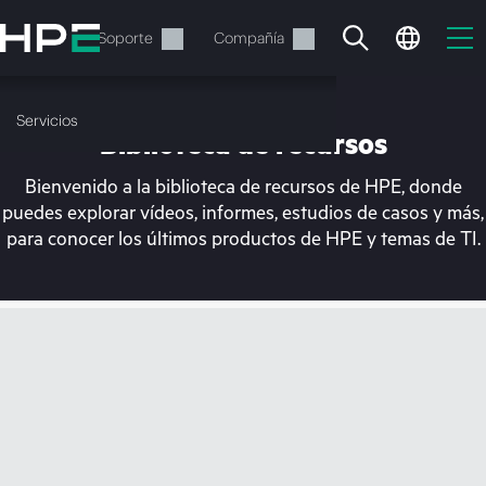
Saltar
al
Servicios
Soporte
Compañía
contenido
principal
Servicios
Biblioteca de recursos
Bienvenido a la biblioteca de recursos de HPE, donde
puedes explorar vídeos, informes, estudios de casos y más,
para conocer los últimos productos de HPE y temas de TI.
En estos momentos, tu
cesta está vacía
Dirígete a la tienda de HPE para encontrar lo
que buscas, configurarlo y realizar el pedido.