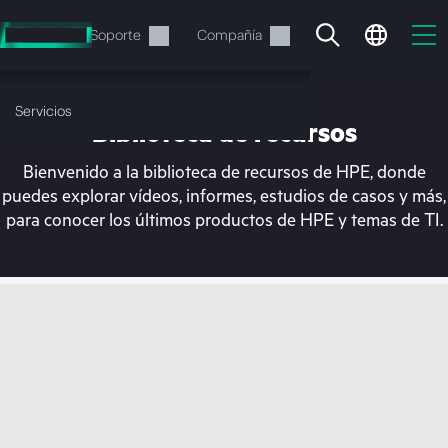
Saltar
al
Servicios
Soporte
Compañía
contenido
principal
Servicios
Biblioteca de recursos
Bienvenido a la biblioteca de recursos de HPE, donde
puedes explorar vídeos, informes, estudios de casos y más,
para conocer los últimos productos de HPE y temas de TI.
En estos momentos, tu
cesta está vacía
Dirígete a la tienda de HPE para encontrar lo
que buscas, configurarlo y realizar el pedido.