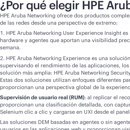
¿Por qué elegir HPE Ar
HPE Aruba Networking ofrece dos productos compleme
de las redes desde una perspectiva de extremo:
HPE Aruba Networking User Experience Insight es 
hardware y agentes que aportan una visibilidad precis
semana.
HPE Aruba Networking Experience es una solución d
supervisando el rendimiento de las aplicaciones, lo
solución más amplia: HPE Aruba Networking Security
Estas dos soluciones utilizan enfoques diferentes par
proporcionan una perspectiva global de la experienc
Supervisión de usuario real (RUM)
: al replicar el r
proporcionan una clasificación detallada, con captu
Selenium clic a clic y cargarse en UXI desde el panel
Las soluciones DEM basadas en agentes o sin agente
usuarios en las aplicaciones web y proporcionan visib