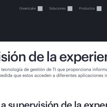
GreenLake
Soluciones
Productos
sión de la experien
stos momentos, tu cesta está 
a tecnología de gestión de TI que proporciona informa
medida que estos acceden a diferentes aplicaciones int
a de HPE para encontrar lo que buscas, configurarlo y
Comprar ahora
La supervisión de la exper