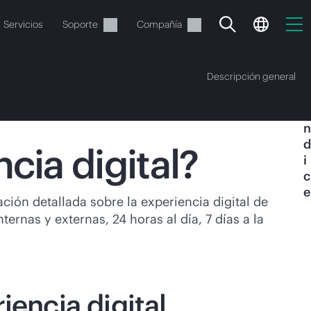
Servicios
Soporte
Compañía
Descripción general
Í
n
d
cia digital?
i
c
e
vacía
ción detallada sobre la experiencia digital de
ernas y externas, 24 horas al día, 7 días a la
 realizar el pedido.
iencia digital