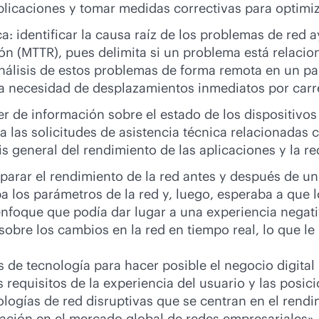
aplicaciones y tomar medidas correctivas para optimiz
a: identificar la causa raíz de los problemas de red 
ón (MTTR), pues delimita si un problema está relacion
l análisis de estos problemas de forma remota en un 
 la necesidad de desplazamientos inmediatos por carr
ner de información sobre el estado de los dispositivo
 las solicitudes de asistencia técnica relacionadas c
is general del rendimiento de las aplicaciones y la re
mparar el rendimiento de la red antes y después de 
a los parámetros de la red y, luego, esperaba a que 
nfoque que podía dar lugar a una experiencia negativ
sobre los cambios en la red en tiempo real, lo que l
 de tecnología para hacer posible el negocio digital 
 requisitos de la experiencia del usuario y las posic
ologías de red disruptivas que se centran en el rendi
vación en el mercado global de redes empresariales».