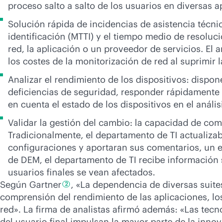
proceso salto a salto de los usuarios en diversas 
Solución rápida de incidencias de asistencia técnic
identificación (MTTI) y el tiempo medio de resoluci
red, la aplicación o un proveedor de servicios. E
los costes de la monitorización de red al suprimir
Analizar el rendimiento de los dispositivos: dispo
deficiencias de seguridad, responder rápidamente a
en cuenta el estado de los dispositivos en el anális
Validar la gestión del cambio: la capacidad de co
Tradicionalmente, el departamento de TI actualizab
configuraciones y aportaran sus comentarios, un e
de DEM, el departamento de TI recibe información 
usuarios finales se vean afectados.
Según
Gartner
, «La dependencia de diversas suites
2
comprensión del rendimiento de las aplicaciones, los
red». La firma de analistas afirmó además: «Las tecn
del usuario final impulsan la mayor parte de la inno