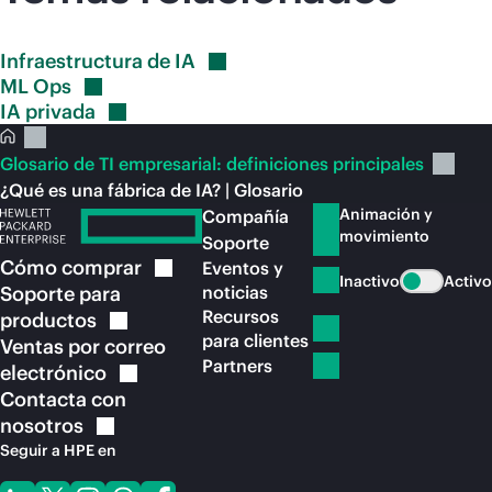
Infraestructura de
IA
ML
Ops
IA
privada
Glosario de TI empresarial: definiciones principales
¿Qué es una fábrica de IA? | Glosario
Animación y
Compañía
movimiento
Soporte
Cómo
comprar
Eventos y
Inactivo
Activo
Soporte para
noticias
Recursos
productos
para clientes
Ventas por correo
Partners
electrónico
Contacta con
nosotros
Seguir a HPE en