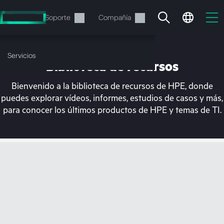
Saltar
al
Servicios
Soporte
Compañía
contenido
principal
Servicios
Biblioteca de recursos
Bienvenido a la biblioteca de recursos de HPE, donde
puedes explorar vídeos, informes, estudios de casos y más,
para conocer los últimos productos de HPE y temas de TI.
En estos momentos, tu
cesta está vacía
Dirígete a la tienda de HPE para encontrar lo
que buscas, configurarlo y realizar el pedido.