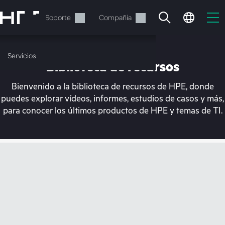
Saltar
al
Servicios
Soporte
Compañía
contenido
principal
Servicios
Biblioteca de recursos
Bienvenido a la biblioteca de recursos de HPE, donde
puedes explorar vídeos, informes, estudios de casos y más,
para conocer los últimos productos de HPE y temas de TI.
En estos momentos, tu
cesta está vacía
Dirígete a la tienda de HPE para encontrar lo
que buscas, configurarlo y realizar el pedido.