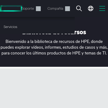
Saltar
al
Servicios
Soporte
Compañía
contenido
principal
Servicios
Biblioteca de recursos
Bienvenido a la biblioteca de recursos de HPE, donde
puedes explorar vídeos, informes, estudios de casos y más,
para conocer los últimos productos de HPE y temas de TI.
En estos momentos, tu
cesta está vacía
Dirígete a la tienda de HPE para encontrar lo
que buscas, configurarlo y realizar el pedido.