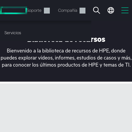
Saltar
al
Servicios
Soporte
Compañía
contenido
principal
Servicios
Biblioteca de recursos
Bienvenido a la biblioteca de recursos de HPE, donde
puedes explorar vídeos, informes, estudios de casos y más,
para conocer los últimos productos de HPE y temas de TI.
En estos momentos, tu
cesta está vacía
Dirígete a la tienda de HPE para encontrar lo
que buscas, configurarlo y realizar el pedido.