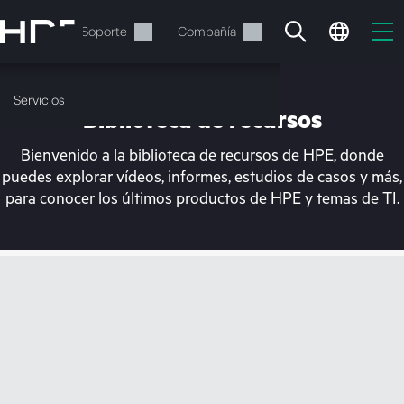
Saltar
al
Servicios
Soporte
Compañía
contenido
principal
Servicios
Biblioteca de recursos
Bienvenido a la biblioteca de recursos de HPE, donde
puedes explorar vídeos, informes, estudios de casos y más,
para conocer los últimos productos de HPE y temas de TI.
En estos momentos, tu
cesta está vacía
Dirígete a la tienda de HPE para encontrar lo
que buscas, configurarlo y realizar el pedido.