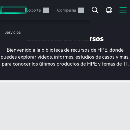
Saltar
al
Servicios
Soporte
Compañía
contenido
principal
Servicios
Biblioteca de recursos
Bienvenido a la biblioteca de recursos de HPE, donde
puedes explorar vídeos, informes, estudios de casos y más,
para conocer los últimos productos de HPE y temas de TI.
En estos momentos, tu
cesta está vacía
Dirígete a la tienda de HPE para encontrar lo
que buscas, configurarlo y realizar el pedido.