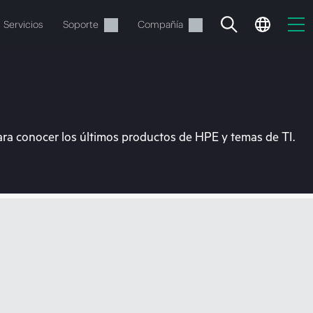
Servicios
Soporte
Compañía
ara conocer los últimos productos de HPE y temas de TI.
vacía
 realizar el pedido.