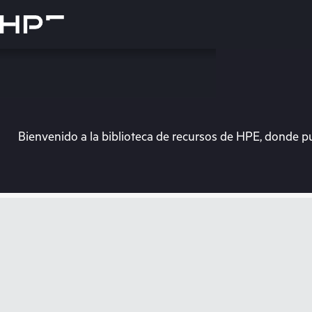
Saltar
al
contenido
principal
Bienvenido a la biblioteca de recursos de HPE, donde p
En e
Dirígete a la tiend