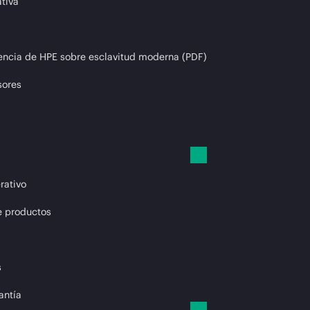
tiva
encia de HPE sobre esclavitud moderna (PDF)
sores
rativo
e productos
s
antía