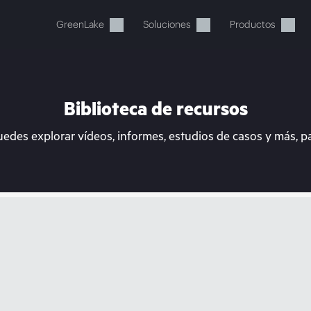
GreenLake
Soluciones
Productos
Biblioteca de recursos
uedes explorar vídeos, informes, estudios de casos y más, p
stos momentos, tu cesta está 
a de HPE para encontrar lo que buscas, configurarlo y
Comprar ahora