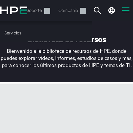
Saltar
al
Servicios
Soporte
Compañía
contenido
principal
Servicios
Biblioteca de recursos
Bienvenido a la biblioteca de recursos de HPE, donde
puedes explorar vídeos, informes, estudios de casos y más,
para conocer los últimos productos de HPE y temas de TI.
En estos momentos, tu
cesta está vacía
Dirígete a la tienda de HPE para encontrar lo
que buscas, configurarlo y realizar el pedido.