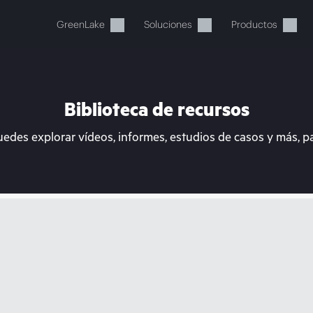
GreenLake
Soluciones
Productos
Biblioteca de recursos
uedes explorar vídeos, informes, estudios de casos y más, p
stos momentos, tu cesta está 
a de HPE para encontrar lo que buscas, configurarlo y
Comprar ahora