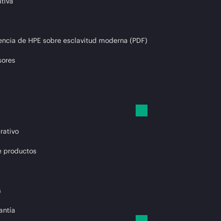
tiva
encia de HPE sobre esclavitud moderna (PDF)
sores
rativo
e productos
s
antía