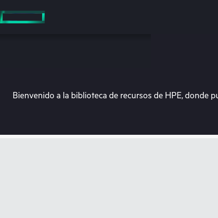
Saltar
al
contenido
principal
Bienvenido a la biblioteca de recursos de HPE, donde p
En e
Dirígete a la tiend