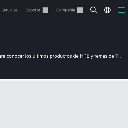
Servicios
Soporte
Compañía
ara conocer los últimos productos de HPE y temas de TI.
vacía
 realizar el pedido.