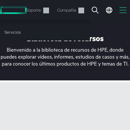
Saltar
al
Servicios
Soporte
Compañía
contenido
principal
Servicios
Biblioteca de recursos
Bienvenido a la biblioteca de recursos de HPE, donde
puedes explorar vídeos, informes, estudios de casos y más,
para conocer los últimos productos de HPE y temas de TI.
En estos momentos, tu
cesta está vacía
Dirígete a la tienda de HPE para encontrar lo
que buscas, configurarlo y realizar el pedido.