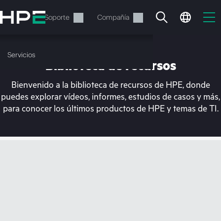
Saltar
al
Servicios
Soporte
Compañía
contenido
principal
Servicios
Biblioteca de recursos
Bienvenido a la biblioteca de recursos de HPE, donde
puedes explorar vídeos, informes, estudios de casos y más,
para conocer los últimos productos de HPE y temas de TI.
En estos momentos, tu
cesta está vacía
Dirígete a la tienda de HPE para encontrar lo
que buscas, configurarlo y realizar el pedido.