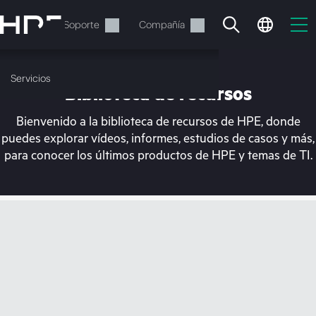
Saltar
al
Servicios
Soporte
Compañía
contenido
principal
Servicios
Biblioteca de recursos
Bienvenido a la biblioteca de recursos de HPE, donde
puedes explorar vídeos, informes, estudios de casos y más,
para conocer los últimos productos de HPE y temas de TI.
En estos momentos, tu
cesta está vacía
Dirígete a la tienda de HPE para encontrar lo
que buscas, configurarlo y realizar el pedido.