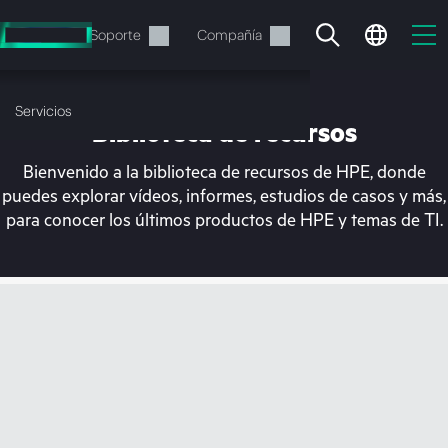
Saltar
al
Servicios
Soporte
Compañía
contenido
principal
Servicios
Biblioteca de recursos
Bienvenido a la biblioteca de recursos de HPE, donde
puedes explorar vídeos, informes, estudios de casos y más,
para conocer los últimos productos de HPE y temas de TI.
En estos momentos, tu
cesta está vacía
Dirígete a la tienda de HPE para encontrar lo
que buscas, configurarlo y realizar el pedido.