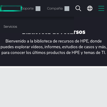
Saltar
al
Servicios
Soporte
Compañía
contenido
principal
Servicios
Biblioteca de recursos
Bienvenido a la biblioteca de recursos de HPE, donde
puedes explorar vídeos, informes, estudios de casos y más,
para conocer los últimos productos de HPE y temas de TI.
En estos momentos, tu
cesta está vacía
Dirígete a la tienda de HPE para encontrar lo
que buscas, configurarlo y realizar el pedido.