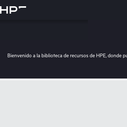
Saltar
al
contenido
principal
Bienvenido a la biblioteca de recursos de HPE, donde p
En e
Dirígete a la tiend