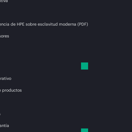
tiva
encia de HPE sobre esclavitud moderna (PDF)
sores
rativo
e productos
s
antía