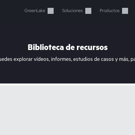
GreenLake
Soluciones
Productos
Biblioteca de recursos
uedes explorar vídeos, informes, estudios de casos y más, p
stos momentos, tu cesta está 
a de HPE para encontrar lo que buscas, configurarlo y
Comprar ahora