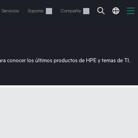
Servicios
Soporte
Compañía
ara conocer los últimos productos de HPE y temas de TI.
vacía
 realizar el pedido.