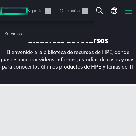
Saltar
al
Servicios
Soporte
Compañía
contenido
principal
Servicios
Biblioteca de recursos
Bienvenido a la biblioteca de recursos de HPE, donde
puedes explorar vídeos, informes, estudios de casos y más,
para conocer los últimos productos de HPE y temas de TI.
En estos momentos, tu
cesta está vacía
Dirígete a la tienda de HPE para encontrar lo
que buscas, configurarlo y realizar el pedido.