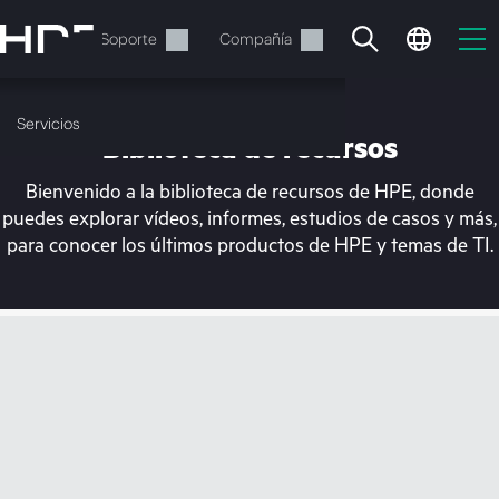
Saltar
al
Servicios
Soporte
Compañía
contenido
principal
Servicios
Biblioteca de recursos
Bienvenido a la biblioteca de recursos de HPE, donde
puedes explorar vídeos, informes, estudios de casos y más,
para conocer los últimos productos de HPE y temas de TI.
En estos momentos, tu
cesta está vacía
Dirígete a la tienda de HPE para encontrar lo
que buscas, configurarlo y realizar el pedido.