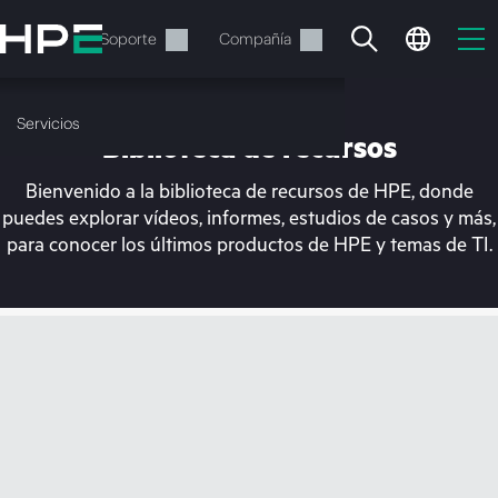
Saltar
al
Servicios
Soporte
Compañía
contenido
principal
Servicios
Biblioteca de recursos
Bienvenido a la biblioteca de recursos de HPE, donde
puedes explorar vídeos, informes, estudios de casos y más,
para conocer los últimos productos de HPE y temas de TI.
En estos momentos, tu
cesta está vacía
Dirígete a la tienda de HPE para encontrar lo
que buscas, configurarlo y realizar el pedido.