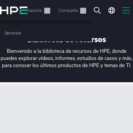
Saltar
al
Servicios
Soporte
Compañía
contenido
principal
Servicios
Biblioteca de recursos
Bienvenido a la biblioteca de recursos de HPE, donde
puedes explorar vídeos, informes, estudios de casos y más,
para conocer los últimos productos de HPE y temas de TI.
En estos momentos, tu
cesta está vacía
Dirígete a la tienda de HPE para encontrar lo
que buscas, configurarlo y realizar el pedido.