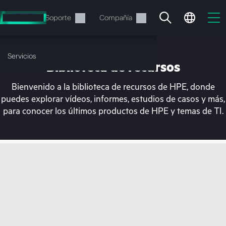
Saltar
al
Servicios
Soporte
Compañía
contenido
principal
Servicios
Biblioteca de recursos
Bienvenido a la biblioteca de recursos de HPE, donde
puedes explorar vídeos, informes, estudios de casos y más,
para conocer los últimos productos de HPE y temas de TI.
En estos momentos, tu
cesta está vacía
Dirígete a la tienda de HPE para encontrar lo
que buscas, configurarlo y realizar el pedido.