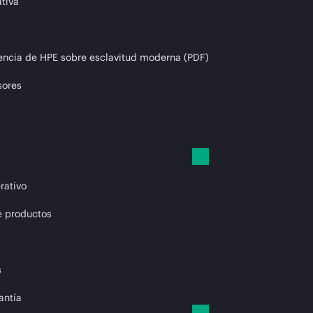
tiva
encia de HPE sobre esclavitud moderna (PDF)
sores
rativo
e productos
s
antía