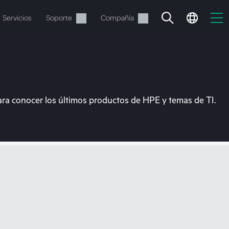
Servicios
Soporte
Compañía
ara conocer los últimos productos de HPE y temas de TI.
vacía
 realizar el pedido.