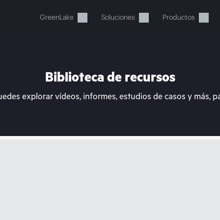
GreenLake
Soluciones
Productos
Biblioteca de recursos
uedes explorar vídeos, informes, estudios de casos y más, p
stos momentos, tu cesta está 
a de HPE para encontrar lo que buscas, configurarlo y
Comprar ahora