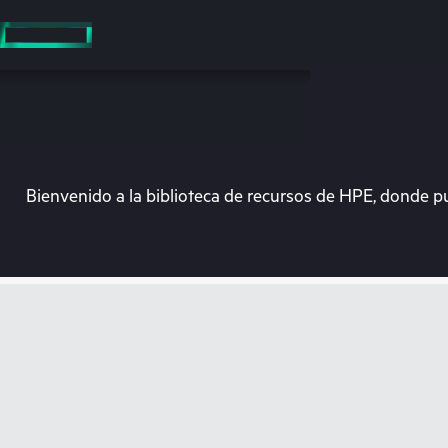
Saltar
al
contenido
principal
Bienvenido a la biblioteca de recursos de HPE, donde p
En e
Dirígete a la tiend