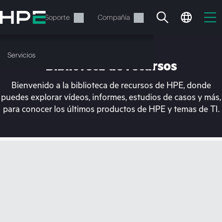
Saltar
al
Servicios
Soporte
Compañía
contenido
principal
Servicios
Biblioteca de recursos
Bienvenido a la biblioteca de recursos de HPE, donde
puedes explorar vídeos, informes, estudios de casos y más,
para conocer los últimos productos de HPE y temas de TI.
En estos momentos, tu
cesta está vacía
Dirígete a la tienda de HPE para encontrar lo
que buscas, configurarlo y realizar el pedido.