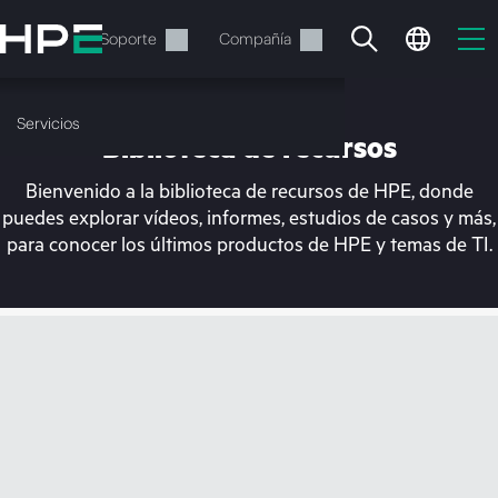
Saltar
al
Servicios
Soporte
Compañía
contenido
principal
Servicios
Biblioteca de recursos
Bienvenido a la biblioteca de recursos de HPE, donde
puedes explorar vídeos, informes, estudios de casos y más,
para conocer los últimos productos de HPE y temas de TI.
En estos momentos, tu
cesta está vacía
Dirígete a la tienda de HPE para encontrar lo
que buscas, configurarlo y realizar el pedido.