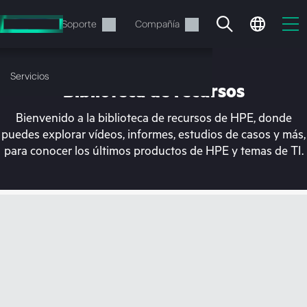
Saltar
al
Servicios
Soporte
Compañía
contenido
principal
Servicios
Biblioteca de recursos
Bienvenido a la biblioteca de recursos de HPE, donde
puedes explorar vídeos, informes, estudios de casos y más,
para conocer los últimos productos de HPE y temas de TI.
En estos momentos, tu
cesta está vacía
Dirígete a la tienda de HPE para encontrar lo
que buscas, configurarlo y realizar el pedido.