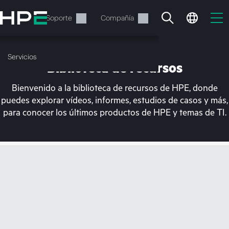
Saltar
al
Servicios
Soporte
Compañía
contenido
principal
Servicios
Biblioteca de recursos
Bienvenido a la biblioteca de recursos de HPE, donde
puedes explorar vídeos, informes, estudios de casos y más,
para conocer los últimos productos de HPE y temas de TI.
En estos momentos, tu
cesta está vacía
Dirígete a la tienda de HPE para encontrar lo
que buscas, configurarlo y realizar el pedido.