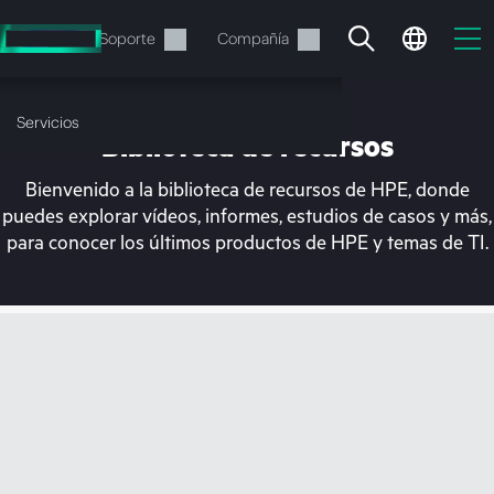
Saltar
al
Servicios
Soporte
Compañía
contenido
principal
Servicios
Biblioteca de recursos
Bienvenido a la biblioteca de recursos de HPE, donde
puedes explorar vídeos, informes, estudios de casos y más,
para conocer los últimos productos de HPE y temas de TI.
En estos momentos, tu
cesta está vacía
Dirígete a la tienda de HPE para encontrar lo
que buscas, configurarlo y realizar el pedido.