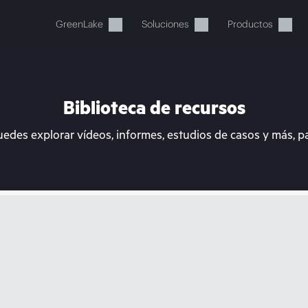
GreenLake
Soluciones
Productos
Biblioteca de recursos
uedes explorar vídeos, informes, estudios de casos y más, p
stos momentos, tu cesta está 
a de HPE para encontrar lo que buscas, configurarlo y
Comprar ahora