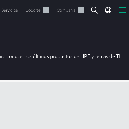
Servicios
Soporte
Compañía
ara conocer los últimos productos de HPE y temas de TI.
vacía
 realizar el pedido.