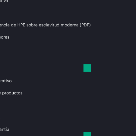
tiva
encia de HPE sobre esclavitud moderna (PDF)
sores
rativo
e productos
s
antía