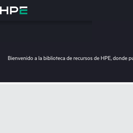
Saltar
al
contenido
principal
Bienvenido a la biblioteca de recursos de HPE, donde p
En e
Dirígete a la tiend