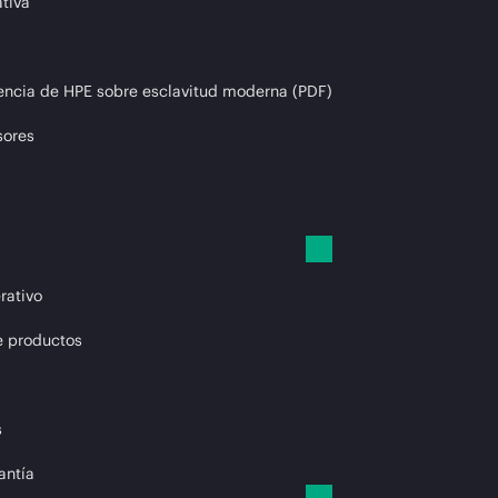
tiva
encia de HPE sobre esclavitud moderna (PDF)
sores
rativo
e productos
s
antía