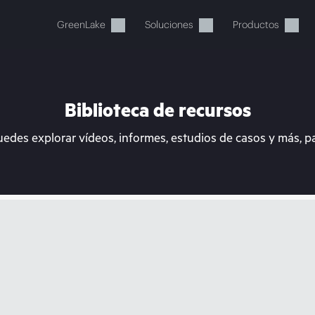
GreenLake
Soluciones
Productos
Biblioteca de recursos
uedes explorar vídeos, informes, estudios de casos y más, p
stos momentos, tu cesta está 
a de HPE para encontrar lo que buscas, configurarlo y
Comprar ahora