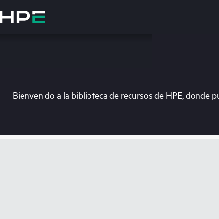
Saltar
al
contenido
principal
Bienvenido a la biblioteca de recursos de HPE, donde p
En e
Dirígete a la tiend