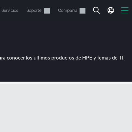
Servicios
Soporte
Compañía
ara conocer los últimos productos de HPE y temas de TI.
vacía
 realizar el pedido.