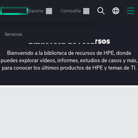
Saltar
al
Servicios
Soporte
Compañía
contenido
principal
Servicios
Biblioteca de recursos
Bienvenido a la biblioteca de recursos de HPE, donde
puedes explorar vídeos, informes, estudios de casos y más,
para conocer los últimos productos de HPE y temas de TI.
En estos momentos, tu
cesta está vacía
Dirígete a la tienda de HPE para encontrar lo
que buscas, configurarlo y realizar el pedido.