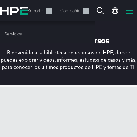
Saltar
al
Servicios
Soporte
Compañía
contenido
principal
Servicios
Biblioteca de recursos
Bienvenido a la biblioteca de recursos de HPE, donde
puedes explorar vídeos, informes, estudios de casos y más,
para conocer los últimos productos de HPE y temas de TI.
En estos momentos, tu
cesta está vacía
Dirígete a la tienda de HPE para encontrar lo
que buscas, configurarlo y realizar el pedido.