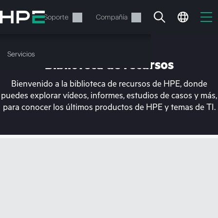
Saltar
al
Servicios
Soporte
Compañía
contenido
principal
Servicios
Biblioteca de recursos
Bienvenido a la biblioteca de recursos de HPE, donde
puedes explorar vídeos, informes, estudios de casos y más,
para conocer los últimos productos de HPE y temas de TI.
En estos momentos, tu
cesta está vacía
Dirígete a la tienda de HPE para encontrar lo
que buscas, configurarlo y realizar el pedido.