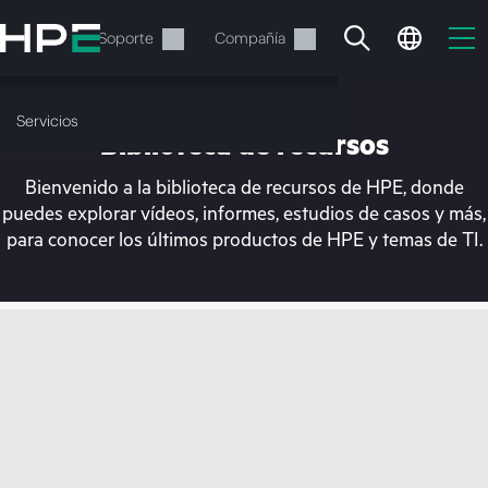
Saltar
al
Servicios
Soporte
Compañía
contenido
principal
Servicios
Biblioteca de recursos
Bienvenido a la biblioteca de recursos de HPE, donde
puedes explorar vídeos, informes, estudios de casos y más,
para conocer los últimos productos de HPE y temas de TI.
En estos momentos, tu
cesta está vacía
Dirígete a la tienda de HPE para encontrar lo
que buscas, configurarlo y realizar el pedido.