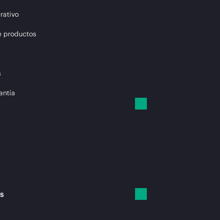
rativo
e productos
s
antía
es