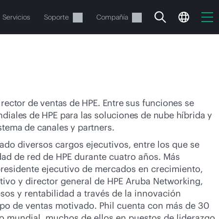
Servicios
Soporte
Compañía
irector de ventas de HPE. Entre sus funciones se
ndiales de HPE para las soluciones de nube híbrida y
stema de canales y partners.
vacía
ado diversos cargos ejecutivos, entre los que se
idad de red de HPE durante cuatro años. Más
 realizar el pedido.
presidente ejecutivo de mercados en crecimiento,
tivo y director general de HPE Aruba Networking,
os y rentabilidad a través de la innovación
quipo de ventas motivado. Phil cuenta con más de 30
co mundial, muchos de ellos en puestos de liderazgo