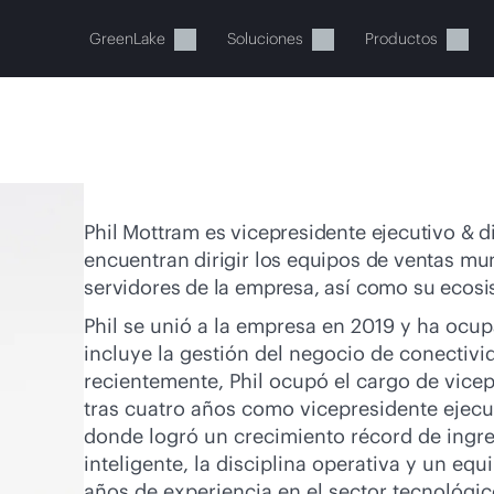
GreenLake
Soluciones
Productos
Phil Mottram es vicepresidente ejecutivo & d
encuentran dirigir los equipos de ventas mu
servidores de la empresa, así como su ecosi
stos momentos, tu cesta está 
Phil se unió a la empresa en 2019 y ha ocup
incluye la gestión del negocio de conectiv
a de HPE para encontrar lo que buscas, configurarlo y
recientemente, Phil ocupó el cargo de vice
tras cuatro años como vicepresidente ejecu
Comprar ahora
donde logró un crecimiento récord de ingres
inteligente, la disciplina operativa y un e
años de experiencia en el sector tecnológi