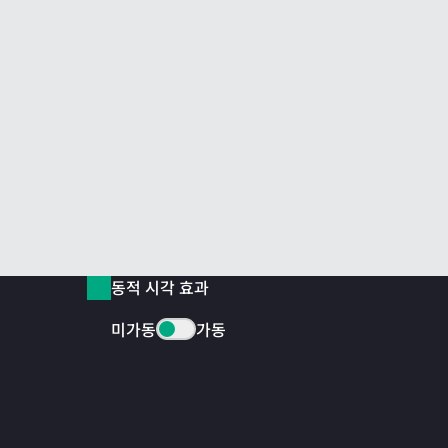
동적 시각 효과
미가동
가동