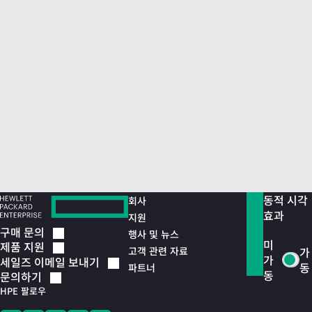
동적 시각
회사
효과
지원
구매
문의
행사 및 뉴스
미
제품
지원
고객 관련 자료
가
가
세일즈 이메일
보내기
동
파트너
동
문의하기
HPE 팔로우