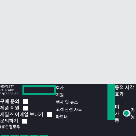
동적 시각
회사
효과
지원
구매
문의
행사 및 뉴스
미
제품
지원
고객 관련 자료
가
가
세일즈 이메일
보내기
동
파트너
동
문의하기
HPE 팔로우