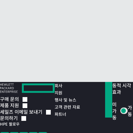
동적 시각
회사
효과
지원
구매
문의
행사 및 뉴스
미
제품
지원
고객 관련 자료
가
가
세일즈 이메일
보내기
동
파트너
동
문의하기
HPE 팔로우