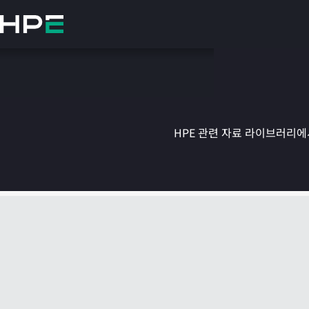
주
요
콘
텐
츠
로
건
너
뛰
HPE 관련 자료 라이브러리에서
기