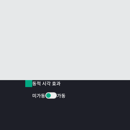
동적 시각 효과
미가동
가동